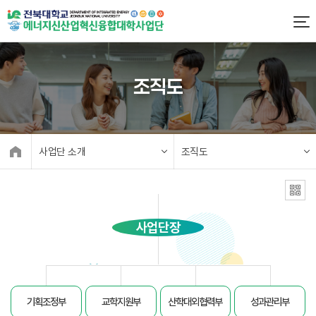
조직도
사업단 소개
조직도
사업단장
기획조정부
교학지원부
산학대외협력부
성과관리부