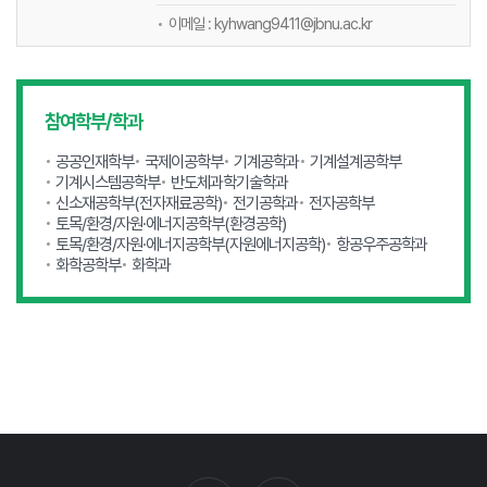
이메일 : kyhwang9411@jbnu.ac.kr
참여학부/학과
공공인재학부
국제이공학부
기계공학과
기계설계공학부
기계시스템공학부
반도체과학기술학과
신소재공학부
(전자재료공학)
전기공학과
전자공학부
토목/환경/자원·에너지공학부
(환경공학)
토목/환경/자원·에너지공학부
(자원에너지공학)
항공우주공학과
화학공학부
화학과