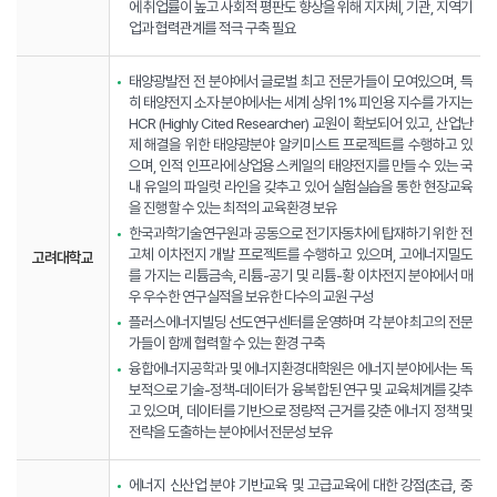
에 취업률이 높고 사회적 평판도 향상을 위해 지자체, 기관, 지역기
업과 협력관계를 적극 구축 필요
태양광발전 전 분야에서 글로벌 최고 전문가들이 모여있으며, 특
히 태양전지 소자 분야에서는 세계 상위 1% 피인용 지수를 가지는
HCR (Highly Cited Researcher) 교원이 확보되어 있고, 산업난
제 해결을 위한 태양광분야 알키미스트 프로젝트를 수행하고 있
으며, 인적 인프라에 상업용 스케일의 태양전지를 만들 수 있는 국
내 유일의 파일럿 라인을 갖추고 있어 실험실습을 통한 현장교육
을 진행할 수 있는 최적의 교육환경 보유
한국과학기술연구원과 공동으로 전기자동차에 탑재하기 위한 전
고체 이차전지 개발 프로젝트를 수행하고 있으며, 고에너지밀도
고려대학교
를 가지는 리튬금속, 리튬-공기 및 리튬-황 이차전지 분야에서 매
우 우수한 연구실적을 보유한 다수의 교원 구성
플러스에너지빌딩 선도연구센터를 운영하며 각 분야 최고의 전문
가들이 함께 협력할 수 있는 환경 구축
융합에너지공학과 및 에너지환경대학원은 에너지 분야에서는 독
보적으로 기술-정책-데이터가 융복합된 연구 및 교육체계를 갖추
고 있으며, 데이터를 기반으로 정량적 근거를 갖춘 에너지 정책 및
전략을 도출하는 분야에서 전문성 보유
에너지 신산업 분야 기반교육 및 고급교육에 대한 강점(초급, 중