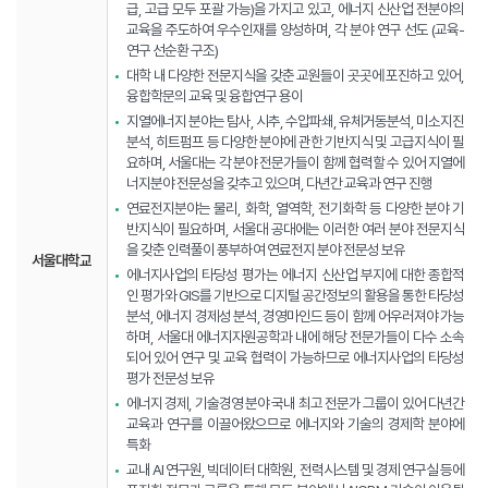
급, 고급 모두 포괄 가능)을 가지고 있고, 에너지 신산업 전분야의
교육을 주도하여 우수인재를 양성하며, 각 분야 연구 선도 (교육-
연구 선순환 구조)
대학 내 다양한 전문지식을 갖춘 교원들이 곳곳에 포진하고 있어,
융합학문의 교육 및 융합연구 용이
지열에너지 분야는 탐사, 시추, 수압파쇄, 유체거동분석, 미소지진
분석, 히트펌프 등 다양한 분야에 관한 기반지식 및 고급지식이 필
요하며, 서울대는 각 분야 전문가들이 함께 협력할 수 있어 지열에
너지분야 전문성을 갖추고 있으며, 다년간 교육과 연구 진행
연료전지분야는 물리, 화학, 열역학, 전기화학 등 다양한 분야 기
반지식이 필요하며, 서울대 공대에는 이러한 여러 분야 전문지식
을 갖춘 인력풀이 풍부하여 연료전지 분야 전문성 보유
서울대학교
에너지사업의 타당성 평가는 에너지 신산업 부지에 대한 종합적
인 평가와 GIS를 기반으로 디지털 공간정보의 활용을 통한 타당성
분석, 에너지 경제성 분석, 경영마인드 등이 함께 어우러져야 가능
하며, 서울대 에너지자원공학과 내에 해당 전문가들이 다수 소속
되어 있어 연구 및 교육 협력이 가능하므로 에너지사업의 타당성
평가 전문성 보유
에너지 경제, 기술경영 분야 국내 최고 전문가 그룹이 있어 다년간
교육과 연구를 이끌어왔으므로 에너지와 기술의 경제학 분야에
특화
교내 AI 연구원, 빅데이터 대학원, 전력시스템 및 경제 연구실 등에