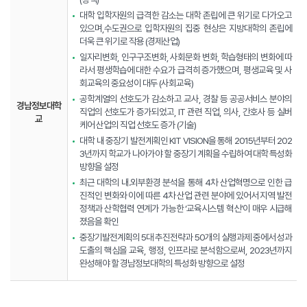
대학 입학자원의 급격한 감소는 대학 존립에 큰 위기로 다가오고
있으며,수도권으로 입학자원의 집중 현상은 지방대학의 존립에
더욱 큰 위기로 작용 (경제산업)
일자리변화, 인구구조변화, 사회문화 변화, 학습형태의 변화에 따
라서 평생학습에 대한 수요가 급격히 증가했으며, 평생교육 및 사
회교육의 중요성이 대두 (사회교육)
공학계열의 선호도가 감소하고 교사, 경찰 등 공공서비스 분야의
경남정보대학
직업의 선호도가 증가되었고, IT 관련 직업, 의사, 간호사 등 실버
교
케어 산업의 직업 선호도 증가 (기술)
대학 내 중장기 발전계획인 KIT VISION을 통해 2015년부터 202
3년까지 학교가 나아가야 할 중장기 계획을 수립하여 대학 특성화
방향을 설정
최근 대학의 내․외부환경 분석을 통해 4차 산업혁명으로 인한 급
진적인 변화와 이에 따른 4차 산업 관련 분야에 있어서 지역 발전
정책과 산학협력 연계가 가능한 ‘교육시스템 혁신’이 매우 시급해
졌음을 확인
중장기발전계획의 5대 추진전략과 50개의 실행과제 중에서 성과
도출의 핵심을 교육, 행정, 인프라로 분석함으로써, 2023년까지
완성해야 할 경남정보대학의 특성화 방향으로 설정