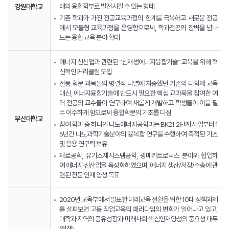
태의 융합학부로 발전시킬 수 있는 형태
강원대학교
기존 학과가 가진 전공교육과정의 한계를 극복하고 새로운 전공
에서 모듈형 교육과정을 운영함으로써, 학과전공의 장벽을 넘나
드는 융합 교육 분야 확대
에너지 신산업과 관련된 “신재생에너지융합기술” 교육을 위해 혁
신적인 커리큘럼 도입
전통 학문 과목들의 병렬적 나열에 치중했던 기존의 다학제 교육
대신, 에너지융합기술에 반드시 필요한 핵심 교과목을 참여한 여
러 전공의 교수들이 연구하여 새롭게 개발하고 학생들이 이를 필
수 이수하게 함으로써 융합학문의 기초를 다짐
부산대학교
참여 학과 중 하나인 나노에너지공학과는 BK21 2단계 사업부터 1
5년간 나노과학기술분야의 융복합 연구를 수행하여 축적된 기초
및 응용 연구력 보유
재료공학, 유기소재시스템공학, 광메카트로닉스 분야와 협업하
여 에너지 신산업을 특성화하였으며, 에너지 생산/저장/수송에 관
련된 전문 인재 양성 목표
2020년 교육부에서 발표한 미래교육 전환을 위한 10대 정책과제
를 살펴보면 고등 직업교육의 패러다임의 변화가 일어나고 있고,
대학과 지역의 공유성장과 미래사회 핵심인재양성의 중요성 대두
(정책)