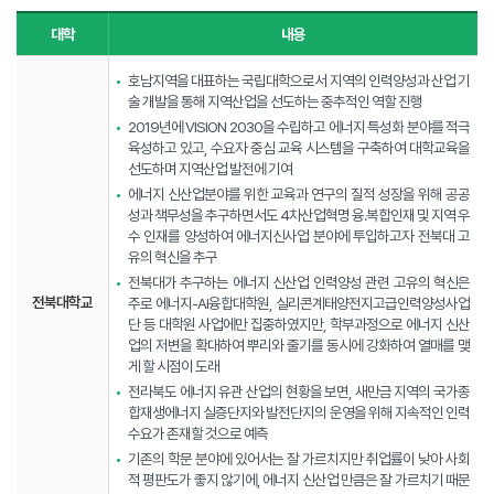
대학
내용
호남지역을 대표하는 국립대학으로서 지역의 인력양성과 산업 기
술 개발을 통해 지역산업을 선도하는 중추적인 역할 진행
2019년에 VISION 2030을 수립하고 에너지 특성화 분야를 적극
육성하고 있고, 수요자 중심 교육 시스템을 구축하여 대학교육을
선도하며 지역산업 발전에 기여
에너지 신산업분야를 위한 교육과 연구의 질적 성장을 위해 공공
성과 책무성을 추구하면서도 4차산업혁명 융․복합인재 및 지역 우
수 인재를 양성하여 에너지신사업 분야에 투입하고자 전북대 고
유의 혁신을 추구
전북대가 추구하는 에너지 신산업 인력양성 관련 고유의 혁신은
전북대학교
주로 에너지-AI융합대학원, 실리콘계태양전지고급인력양성사업
단 등 대학원 사업에만 집중하였지만, 학부과정으로 에너지 신산
업의 저변을 확대하여 뿌리와 줄기를 동시에 강화하여 열매를 맺
게 할 시점이 도래
전라북도 에너지 유관 산업의 현황을 보면, 새만금 지역의 국가종
합재생에너지 실증단지와 발전단지의 운영을 위해 지속적인 인력
수요가 존재할 것으로 예측
기존의 학문 분야에 있어서는 잘 가르치지만 취업률이 낮아 사회
적 평판도가 좋지 않기에, 에너지 신산업 만큼은 잘 가르치기 때문