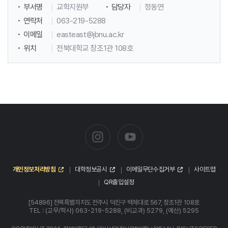
부서명
교학지원부
담당자
정동연
연락처
063-219-5288
이메일
easteast@jbnu.ac.kr
위치
전북대학교 창조1관 108호
개인정보처리방침
대학정보공시
이메일무단수집거부
사이트맵
QR출입설정
[54896] 전북특별자치도 전주시 덕진구 백제대로 567, 창조1관 108호
TEL : (교무/학사) 063-219-5288, (비교과) 5279, (예산) 5295