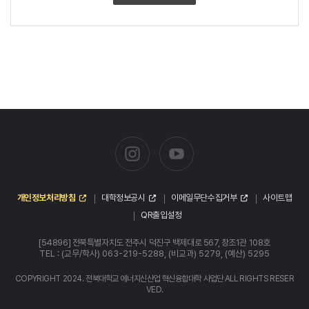
개인정보처리방침
대학정보공시
이메일무단수집거부
사이트맵
QR출입설정
[54896] 전북특별자치도 전주시 덕진구 백제대로 567, 창조1관 108호
TEL : (교무/학사) 063-219-5288, (비교과) 5279, (예산) 5295
COPYRIGHT 2024. 전북대학교 에너지신산업 혁신융합대학 사업단 ALL RIGHTS RESER
VED.