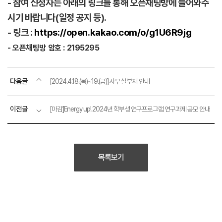
- 참여 신청자는 아래의 링크를 통해 오픈채팅방에 들어와주
시기 바랍니다(일정 공지 등).
- 링크 :
https://open.kakao.com/o/g1U6R9jg
- 오픈채팅방 암호 : 2195295
다음글
[2024.4.18.(목)~19.(금)] 사무실 부재 안내
이전글
[마감]Energy up! 2024년 학부생 연구프로그램 연구과제 공모 안내
목록보기