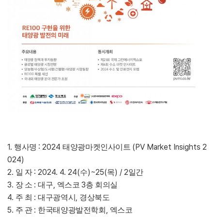
1.
: 2024
(PV Market Insights 2
행사명
태양광마켓인사이트
024)
2.
: 2024. 4. 24(
)~25(
) / 2
일 자
수
목
일간
3.
:
,
3
장 소
대구
엑스코
층 회의실
4.
:
,
주 최
대구광역시
경상북도
5.
:
,
주 관
한국태양광발전학회
엑스코