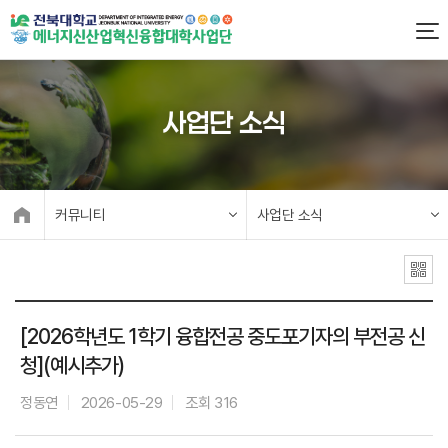
사업단 소식
커뮤니티
사업단 소식
[2026학년도 1학기 융합전공 중도포기자의 부전공 신
청](예시추가)
정동연
2026-05-29
조회 316