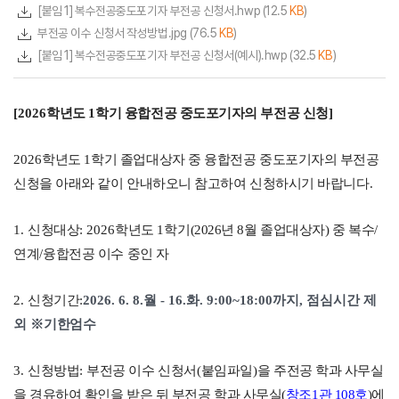
[붙임 1] 복수전공중도포기자 부전공 신청서.hwp
(12.5
KB
)
부전공 이수 신청서 작성방법.jpg
(76.5
KB
)
[붙임 1] 복수전공중도포기자 부전공 신청서(예시).hwp
(32.5
KB
)
[2026
학년도
1
학기 융합전공 중도포기자의 부전공 신청
]
2026
학년도
1
학기 졸업대상자 중 융합전공 중도포기자의 부전공
신청을 아래와 같이 안내하오니 참고하여 신청하시기 바랍니다
.
1.
신청대상
: 2026
학년도
1
학기(2026년 8월 졸업대상자) 중 복수
/
연계
/
융합전공 이수 중인 자
2.
신청기간
:
2026. 6. 8.월 - 16.화
. 9:00~18:00까지, 점심시간 제
외
※
기한엄수
3.
신청방법
:
부전공 이수 신청서
(
붙임파일
)
을 주전공 학과 사무실
을 경유하여 확인을 받은 뒤 부전공 학과 사무실(
창조1관 108호
)에