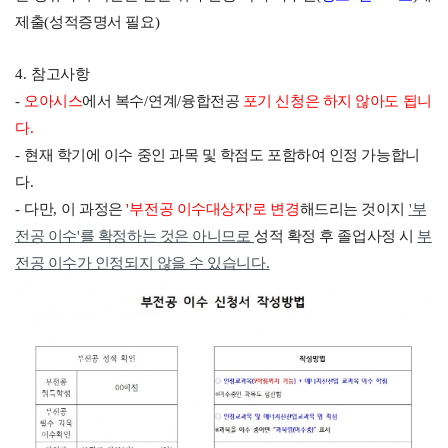
제출
(
성적증명서 필요
)
4.
참고사항
-
오아시스
에서 복수
/
연계
/
융합전공
포기 신청
은 하지 않아도 됩니
다
.
-
현재 학기에 이수 중인 과목 및 학점도 포함하여 인정 가능합니
다
.
-
다만
,
이 과정은
'
부전공 이수대상자
'
로 변경
해드리는 것이지
'
부
전공 이수
'
를 확정하는 것은 아니므로
성적 확정 후 졸업사정 시
부
전공 이수가 인정되지 않을 수 있습니다
.